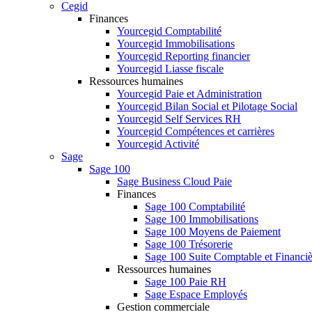
Cegid
Finances
Yourcegid Comptabilité
Yourcegid Immobilisations
Yourcegid Reporting financier
Yourcegid Liasse fiscale
Ressources humaines
Yourcegid Paie et Administration
Yourcegid Bilan Social et Pilotage Social
Yourcegid Self Services RH
Yourcegid Compétences et carrières
Yourcegid Activité
Sage
Sage 100
Sage Business Cloud Paie
Finances
Sage 100 Comptabilité
Sage 100 Immobilisations
Sage 100 Moyens de Paiement
Sage 100 Trésorerie
Sage 100 Suite Comptable et Financiè
Ressources humaines
Sage 100 Paie RH
Sage Espace Employés
Gestion commerciale