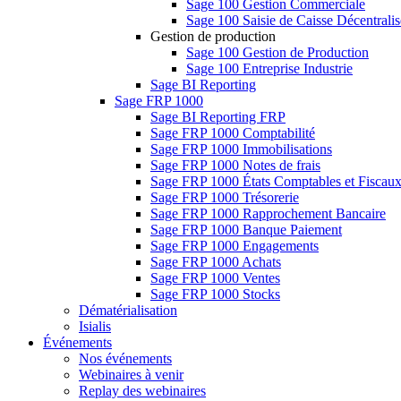
Sage 100 Gestion Commerciale
Sage 100 Saisie de Caisse Décentrali
Gestion de production
Sage 100 Gestion de Production
Sage 100 Entreprise Industrie
Sage BI Reporting
Sage FRP 1000
Sage BI Reporting FRP
Sage FRP 1000 Comptabilité
Sage FRP 1000 Immobilisations
Sage FRP 1000 Notes de frais
Sage FRP 1000 États Comptables et Fiscau
Sage FRP 1000 Trésorerie
Sage FRP 1000 Rapprochement Bancaire
Sage FRP 1000 Banque Paiement
Sage FRP 1000 Engagements
Sage FRP 1000 Achats
Sage FRP 1000 Ventes
Sage FRP 1000 Stocks
Dématérialisation
Isialis
Événements
Nos événements
Webinaires à venir
Replay des webinaires