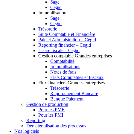
Sage
Cegid
Immobilisation
Sage
Cegid
Trésorerie
Suite Comptable et Financière
Paie et Administration – Cegid
Reporting financier – Cegid
Liasse fiscale – Cegid
Gestion comptable Grandes entreprises
Comptabilité
Immobilisations
Notes de frais
États Comptables et Fiscaux
Flux financiers Grandes entreprises
Trésorerie
Rapprochement Bancaire
Banque Paiement
Gestion de production
Pour les PME
Pour les PMI
Reporting
Dématérialisation des processus
Nos logiciels