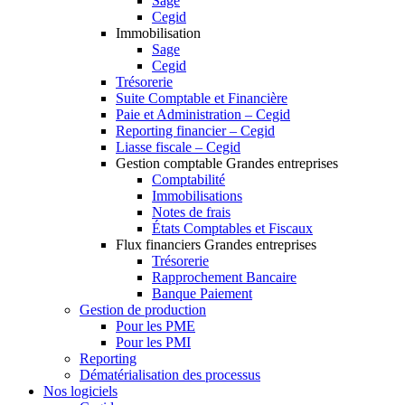
Sage
Cegid
Immobilisation
Sage
Cegid
Trésorerie
Suite Comptable et Financière
Paie et Administration – Cegid
Reporting financier – Cegid
Liasse fiscale – Cegid
Gestion comptable Grandes entreprises
Comptabilité
Immobilisations
Notes de frais
États Comptables et Fiscaux
Flux financiers Grandes entreprises
Trésorerie
Rapprochement Bancaire
Banque Paiement
Gestion de production
Pour les PME
Pour les PMI
Reporting
Dématérialisation des processus
Nos logiciels