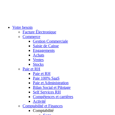
Votre besoin
Facture Électronique
Commerce
Gestion Commerciale
Saisie de Caisse
Engagements
Achats
Ventes
Stocks
Paie et RH
Paie et RH
Paie 100% SaaS
Paie et Administration
Bilan Social et Pilotage
Self Services RH
Compétences et carrières
Activité
Comptabilité et Finances
Comptabilité