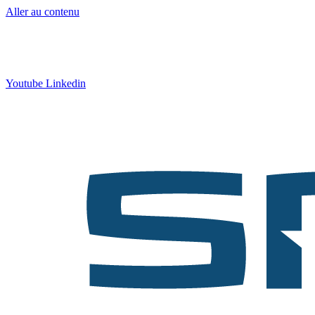
Aller au contenu
Contact
:
05 57 12 30 00
Qui sommes-nous ?
|
Formation
|
Nos actus
Youtube
Linkedin