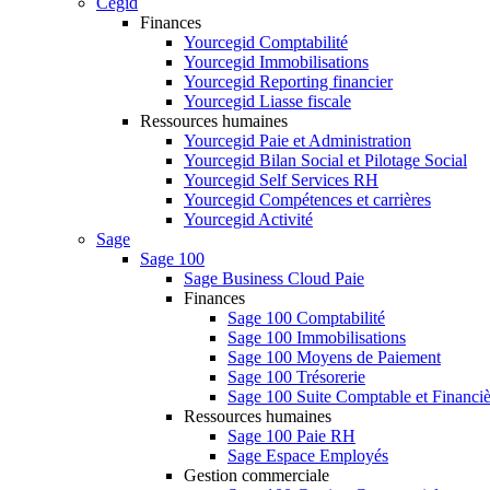
Cegid
Finances
Yourcegid Comptabilité
Yourcegid Immobilisations
Yourcegid Reporting financier
Yourcegid Liasse fiscale
Ressources humaines
Yourcegid Paie et Administration
Yourcegid Bilan Social et Pilotage Social
Yourcegid Self Services RH
Yourcegid Compétences et carrières
Yourcegid Activité
Sage
Sage 100
Sage Business Cloud Paie
Finances
Sage 100 Comptabilité
Sage 100 Immobilisations
Sage 100 Moyens de Paiement
Sage 100 Trésorerie
Sage 100 Suite Comptable et Financiè
Ressources humaines
Sage 100 Paie RH
Sage Espace Employés
Gestion commerciale