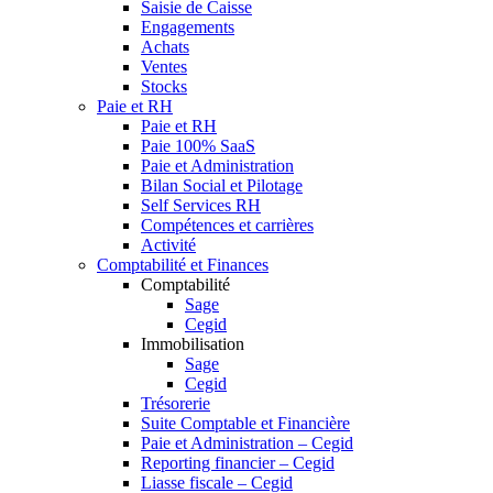
Saisie de Caisse
Engagements
Achats
Ventes
Stocks
Paie et RH
Paie et RH
Paie 100% SaaS
Paie et Administration
Bilan Social et Pilotage
Self Services RH
Compétences et carrières
Activité
Comptabilité et Finances
Comptabilité
Sage
Cegid
Immobilisation
Sage
Cegid
Trésorerie
Suite Comptable et Financière
Paie et Administration – Cegid
Reporting financier – Cegid
Liasse fiscale – Cegid