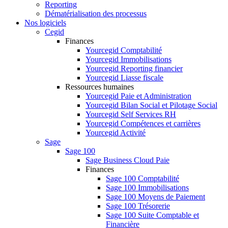
Reporting
Dématérialisation des processus
Nos logiciels
Cegid
Finances
Yourcegid Comptabilité
Yourcegid Immobilisations
Yourcegid Reporting financier
Yourcegid Liasse fiscale
Ressources humaines
Yourcegid Paie et Administration
Yourcegid Bilan Social et Pilotage Social
Yourcegid Self Services RH
Yourcegid Compétences et carrières
Yourcegid Activité
Sage
Sage 100
Sage Business Cloud Paie
Finances
Sage 100 Comptabilité
Sage 100 Immobilisations
Sage 100 Moyens de Paiement
Sage 100 Trésorerie
Sage 100 Suite Comptable et
Financière