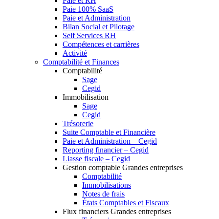
Paie et RH
Paie 100% SaaS
Paie et Administration
Bilan Social et Pilotage
Self Services RH
Compétences et carrières
Activité
Comptabilité et Finances
Comptabilité
Sage
Cegid
Immobilisation
Sage
Cegid
Trésorerie
Suite Comptable et Financière
Paie et Administration – Cegid
Reporting financier – Cegid
Liasse fiscale – Cegid
Gestion comptable Grandes entreprises
Comptabilité
Immobilisations
Notes de frais
États Comptables et Fiscaux
Flux financiers Grandes entreprises