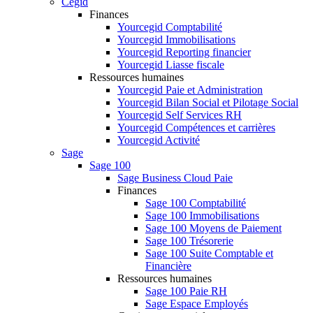
Cegid
Finances
Yourcegid Comptabilité
Yourcegid Immobilisations
Yourcegid Reporting financier
Yourcegid Liasse fiscale
Ressources humaines
Yourcegid Paie et Administration
Yourcegid Bilan Social et Pilotage Social
Yourcegid Self Services RH
Yourcegid Compétences et carrières
Yourcegid Activité
Sage
Sage 100
Sage Business Cloud Paie
Finances
Sage 100 Comptabilité
Sage 100 Immobilisations
Sage 100 Moyens de Paiement
Sage 100 Trésorerie
Sage 100 Suite Comptable et
Financière
Ressources humaines
Sage 100 Paie RH
Sage Espace Employés