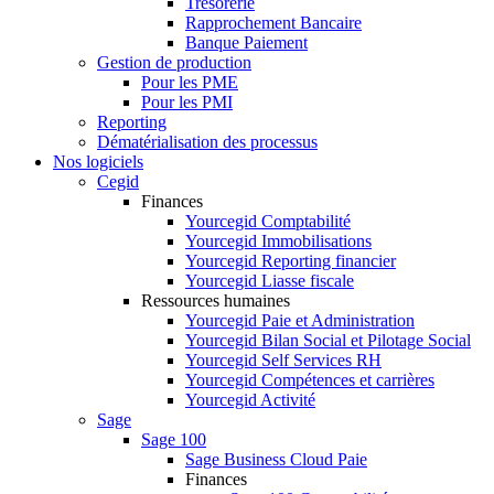
Trésorerie
Rapprochement Bancaire
Banque Paiement
Gestion de production
Pour les PME
Pour les PMI
Reporting
Dématérialisation des processus
Nos logiciels
Cegid
Finances
Yourcegid Comptabilité
Yourcegid Immobilisations
Yourcegid Reporting financier
Yourcegid Liasse fiscale
Ressources humaines
Yourcegid Paie et Administration
Yourcegid Bilan Social et Pilotage Social
Yourcegid Self Services RH
Yourcegid Compétences et carrières
Yourcegid Activité
Sage
Sage 100
Sage Business Cloud Paie
Finances