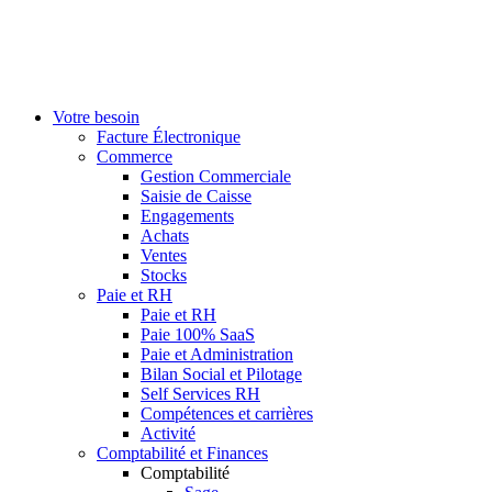
Votre besoin
Facture Électronique
Commerce
Gestion Commerciale
Saisie de Caisse
Engagements
Achats
Ventes
Stocks
Paie et RH
Paie et RH
Paie 100% SaaS
Paie et Administration
Bilan Social et Pilotage
Self Services RH
Compétences et carrières
Activité
Comptabilité et Finances
Comptabilité