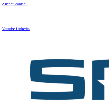
Aller au contenu
Contact
:
05 57 12 30 00
Qui sommes-nous ?
|
Formation
|
Nos actus
Youtube
Linkedin