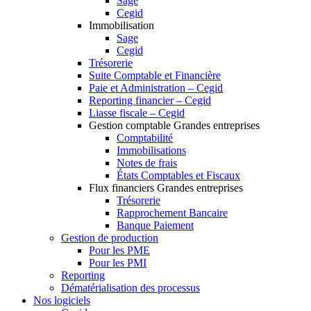
Sage
Cegid
Immobilisation
Sage
Cegid
Trésorerie
Suite Comptable et Financière
Paie et Administration – Cegid
Reporting financier – Cegid
Liasse fiscale – Cegid
Gestion comptable Grandes entreprises
Comptabilité
Immobilisations
Notes de frais
États Comptables et Fiscaux
Flux financiers Grandes entreprises
Trésorerie
Rapprochement Bancaire
Banque Paiement
Gestion de production
Pour les PME
Pour les PMI
Reporting
Dématérialisation des processus
Nos logiciels