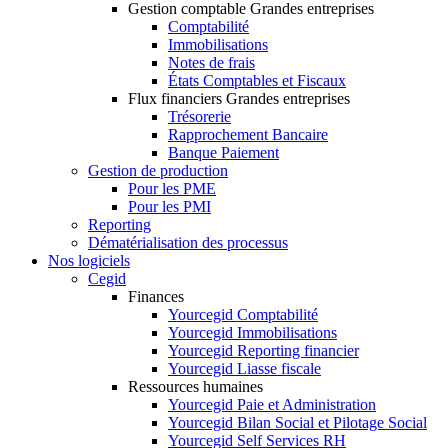
Gestion comptable Grandes entreprises
Comptabilité
Immobilisations
Notes de frais
États Comptables et Fiscaux
Flux financiers Grandes entreprises
Trésorerie
Rapprochement Bancaire
Banque Paiement
Gestion de production
Pour les PME
Pour les PMI
Reporting
Dématérialisation des processus
Nos logiciels
Cegid
Finances
Yourcegid Comptabilité
Yourcegid Immobilisations
Yourcegid Reporting financier
Yourcegid Liasse fiscale
Ressources humaines
Yourcegid Paie et Administration
Yourcegid Bilan Social et Pilotage Social
Yourcegid Self Services RH