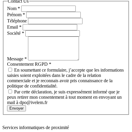
Contact Us
Nom
*
Prénom
*
Téléphone
Email
*
Société
*
Message
*
Consentement RGPD
*
En soumettant ce formulaire, j’accepte que les informations
saisies soient exploitées dans le cadre de la relation
commerciale et je reconnais avoir pris connaissance de la
politique de confidentialité.
Par cette déclaration, je suis expressément informé que je
peux retirer mon consentement à tout moment en envoyant un
mail à dpo@ivelem.fr
Envoyer
Contact
:
05 57 12 30 00
Services informatiques de proximité