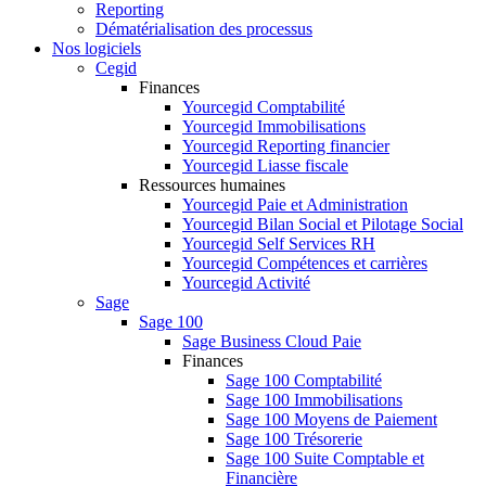
Reporting
Dématérialisation des processus
Nos logiciels
Cegid
Finances
Yourcegid Comptabilité
Yourcegid Immobilisations
Yourcegid Reporting financier
Yourcegid Liasse fiscale
Ressources humaines
Yourcegid Paie et Administration
Yourcegid Bilan Social et Pilotage Social
Yourcegid Self Services RH
Yourcegid Compétences et carrières
Yourcegid Activité
Sage
Sage 100
Sage Business Cloud Paie
Finances
Sage 100 Comptabilité
Sage 100 Immobilisations
Sage 100 Moyens de Paiement
Sage 100 Trésorerie
Sage 100 Suite Comptable et
Financière