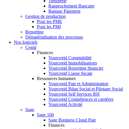
Trésorerie
Rapprochement Bancaire
Banque Paiement
Gestion de production
Pour les PME
Pour les PMI
Reporting
Dématérialisation des processus
Nos logiciels
Cegid
Finances
Yourcegid Comptabilité
Yourcegid Immobilisations
Yourcegid Reporting financier
Yourcegid Liasse fiscale
Ressources humaines
Yourcegid Paie et Administration
Yourcegid Bilan Social et Pilotage Social
Yourcegid Self Services RH
Yourcegid Compétences et carrières
Yourcegid Activité
Sage
Sage 100
Sage Business Cloud Paie
Finances