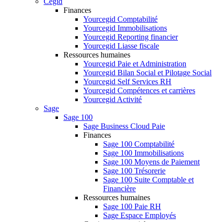
Cegid
Finances
Yourcegid Comptabilité
Yourcegid Immobilisations
Yourcegid Reporting financier
Yourcegid Liasse fiscale
Ressources humaines
Yourcegid Paie et Administration
Yourcegid Bilan Social et Pilotage Social
Yourcegid Self Services RH
Yourcegid Compétences et carrières
Yourcegid Activité
Sage
Sage 100
Sage Business Cloud Paie
Finances
Sage 100 Comptabilité
Sage 100 Immobilisations
Sage 100 Moyens de Paiement
Sage 100 Trésorerie
Sage 100 Suite Comptable et
Financière
Ressources humaines
Sage 100 Paie RH
Sage Espace Employés