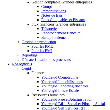
Gestion comptable Grandes entreprises
Comptabilité
Immobilisations
Notes de frais
États Comptables et Fiscaux
Flux financiers Grandes entreprises
Trésorerie
Rapprochement Bancaire
Banque Paiement
Gestion de production
Pour les PME
Pour les PMI
Reporting
Dématérialisation des processus
Nos logiciels
Cegid
Finances
Yourcegid Comptabilité
Yourcegid Immobilisations
Yourcegid Reporting financier
Yourcegid Liasse fiscale
Ressources humaines
Yourcegid Paie et Administration
Yourcegid Bilan Social et Pilotage Social
Yourcegid Self Services RH