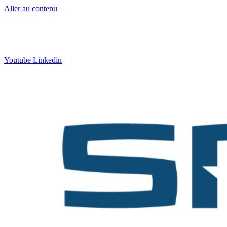
Aller au contenu
Contact
:
05 57 12 30 00
Qui sommes-nous ?
|
Formation
|
Nos actus
Youtube
Linkedin