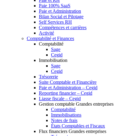
Paie et RH
Paie 100% SaaS
Paie et Administration
Bilan Social et Pilotage
Self Services RH
Compétences et carrières
Activité
Comptabilité et Finances
Comptabilité
Sage
Cegid
Immobilisation
Sage
Cegid
Trésorerie
Suite Comptable et Financière
Paie et Administration – Cegid
Reporting financier – Cegid
Liasse fiscale – Cegid
Gestion comptable Grandes entreprises
Comptabilité
Immobilisations
Notes de frais
États Comptables et Fiscaux
Flux financiers Grandes entreprises