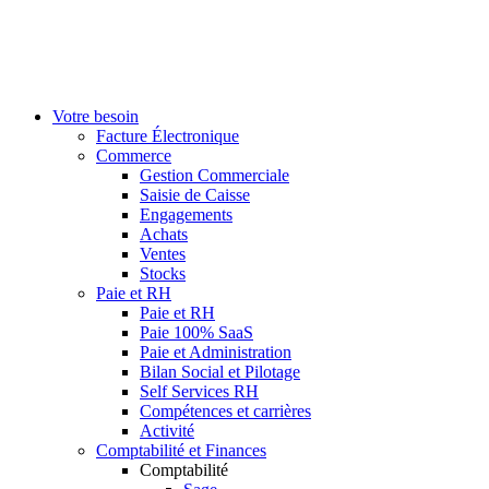
Votre besoin
Facture Électronique
Commerce
Gestion Commerciale
Saisie de Caisse
Engagements
Achats
Ventes
Stocks
Paie et RH
Paie et RH
Paie 100% SaaS
Paie et Administration
Bilan Social et Pilotage
Self Services RH
Compétences et carrières
Activité
Comptabilité et Finances
Comptabilité