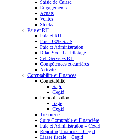
Saisie de Caisse
Engagements
Achats
Ventes
Stocks
Paie et RH
Paie et RH
Paie 100% SaaS
Paie et Administration
Bilan Social et Pilotage
Self Services RH
Compétences et carrières
Activité
Comptabilité et Finances
Comptabilité
Sage
Cegid
Immobilisation
Sage
Cegid
Trésorerie
Suite Comptable et Financière
Paie et Administration – Cegid
Reporting financier – Cegid
Liasse fiscale – Cegid