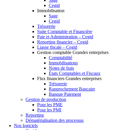
Sage
Cegid
Immobilisation
Sage
Cegid
Trésorerie
Suite Comptable et Financière
Paie et Administration – Cegid
Reporting financier – Cegid
Liasse fiscale – Cegid
Gestion comptable Grandes entreprises
Comptabilité
Immobilisations
Notes de frais
États Comptables et Fiscaux
Flux financiers Grandes entreprises
Trésorerie
Rapprochement Bancaire
Banque Paiement
Gestion de production
Pour les PME
Pour les PMI
Reporting
Dématérialisation des processus
Nos logiciels