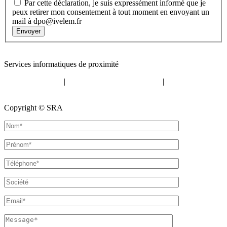
Par cette déclaration, je suis expressément informé que je
peux retirer mon consentement à tout moment en envoyant un
mail à dpo@ivelem.fr
Envoyer
Contact
:
05 57 12 30 00
Services informatiques de proximité
Mentions légales
|
Politique de confidentialité
|
Politique de
cookies
Copyright © SRA