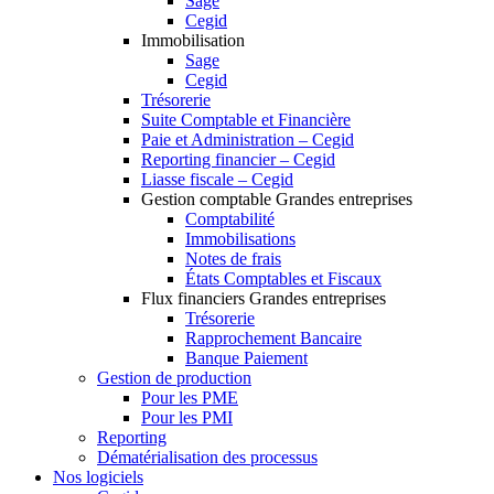
Sage
Cegid
Immobilisation
Sage
Cegid
Trésorerie
Suite Comptable et Financière
Paie et Administration – Cegid
Reporting financier – Cegid
Liasse fiscale – Cegid
Gestion comptable Grandes entreprises
Comptabilité
Immobilisations
Notes de frais
États Comptables et Fiscaux
Flux financiers Grandes entreprises
Trésorerie
Rapprochement Bancaire
Banque Paiement
Gestion de production
Pour les PME
Pour les PMI
Reporting
Dématérialisation des processus
Nos logiciels