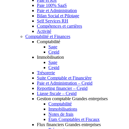
Paie et RH
Paie 100% SaaS
Paie et Administration
Bilan Social et Pilotage
Self Services RH
Compétences et carrières
Activité
Comptabilité et Finances
Comptabilité
Sage
Cegid
Immobilisation
Sage
Cegid
Trésorerie
Suite Comptable et Financière
Paie et Administration – Cegid
Reporting financier – Cegid
Liasse fiscale – Cegid
Gestion comptable Grandes entreprises
Comptabilité
Immobilisations
Notes de frais
États Comptables et Fiscaux
Flux financiers Grandes entreprises