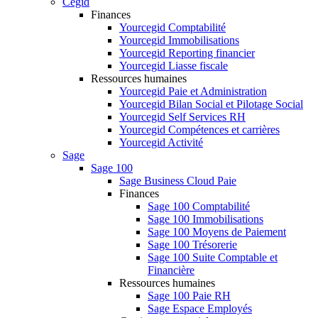
Cegid
Finances
Yourcegid Comptabilité
Yourcegid Immobilisations
Yourcegid Reporting financier
Yourcegid Liasse fiscale
Ressources humaines
Yourcegid Paie et Administration
Yourcegid Bilan Social et Pilotage Social
Yourcegid Self Services RH
Yourcegid Compétences et carrières
Yourcegid Activité
Sage
Sage 100
Sage Business Cloud Paie
Finances
Sage 100 Comptabilité
Sage 100 Immobilisations
Sage 100 Moyens de Paiement
Sage 100 Trésorerie
Sage 100 Suite Comptable et
Financière
Ressources humaines
Sage 100 Paie RH
Sage Espace Employés