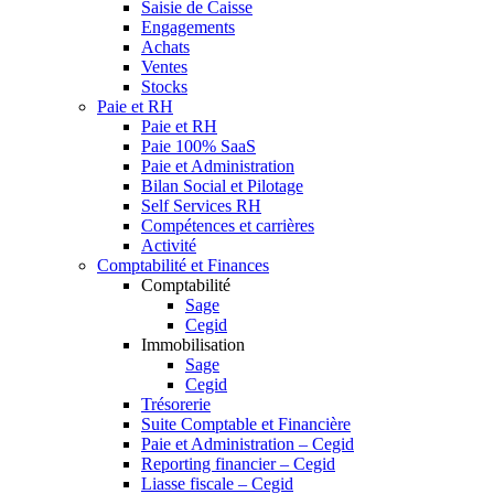
Saisie de Caisse
Engagements
Achats
Ventes
Stocks
Paie et RH
Paie et RH
Paie 100% SaaS
Paie et Administration
Bilan Social et Pilotage
Self Services RH
Compétences et carrières
Activité
Comptabilité et Finances
Comptabilité
Sage
Cegid
Immobilisation
Sage
Cegid
Trésorerie
Suite Comptable et Financière
Paie et Administration – Cegid
Reporting financier – Cegid
Liasse fiscale – Cegid