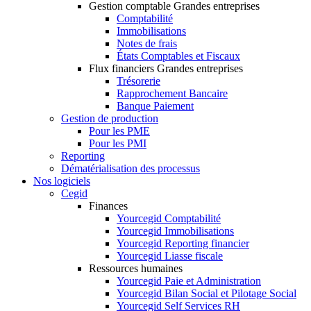
Gestion comptable Grandes entreprises
Comptabilité
Immobilisations
Notes de frais
États Comptables et Fiscaux
Flux financiers Grandes entreprises
Trésorerie
Rapprochement Bancaire
Banque Paiement
Gestion de production
Pour les PME
Pour les PMI
Reporting
Dématérialisation des processus
Nos logiciels
Cegid
Finances
Yourcegid Comptabilité
Yourcegid Immobilisations
Yourcegid Reporting financier
Yourcegid Liasse fiscale
Ressources humaines
Yourcegid Paie et Administration
Yourcegid Bilan Social et Pilotage Social
Yourcegid Self Services RH