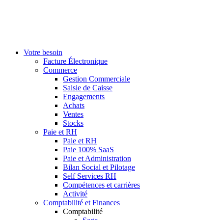
Votre besoin
Facture Électronique
Commerce
Gestion Commerciale
Saisie de Caisse
Engagements
Achats
Ventes
Stocks
Paie et RH
Paie et RH
Paie 100% SaaS
Paie et Administration
Bilan Social et Pilotage
Self Services RH
Compétences et carrières
Activité
Comptabilité et Finances
Comptabilité