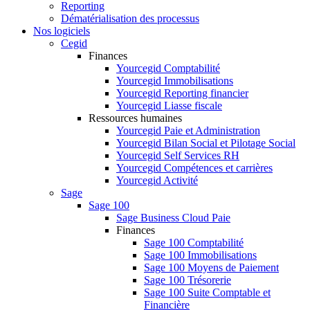
Reporting
Dématérialisation des processus
Nos logiciels
Cegid
Finances
Yourcegid Comptabilité
Yourcegid Immobilisations
Yourcegid Reporting financier
Yourcegid Liasse fiscale
Ressources humaines
Yourcegid Paie et Administration
Yourcegid Bilan Social et Pilotage Social
Yourcegid Self Services RH
Yourcegid Compétences et carrières
Yourcegid Activité
Sage
Sage 100
Sage Business Cloud Paie
Finances
Sage 100 Comptabilité
Sage 100 Immobilisations
Sage 100 Moyens de Paiement
Sage 100 Trésorerie
Sage 100 Suite Comptable et
Financière