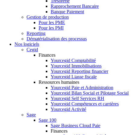
Trésorerie
Rapprochement Bancaire
Banque Paiement
Gestion de production
Pour les PME
Pour les PMI
Reporting
Dématérialisation des processus
Nos logiciels
Cegid
Finances
Yourcegid Comptabilité
Yourcegid Immobilisations
Yourcegid Reporting financier
Yourcegid Liasse fiscale
Ressources humaines
Yourcegid Paie et Administration
Yourcegid Bilan Social et Pilotage Social
Yourcegid Self Services RH
Yourcegid Compétences et carrières
Yourcegid Activité
Sage
Sage 100
Sage Business Cloud Paie
Finances