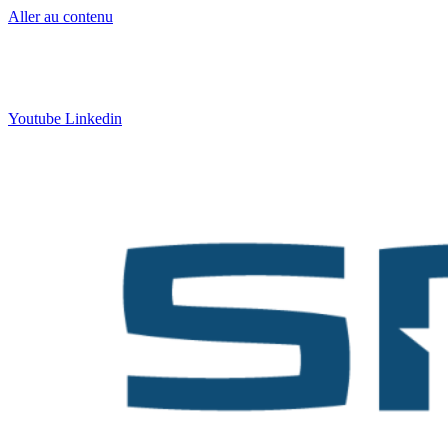
Aller au contenu
Contact
:
05 57 12 30 00
Qui sommes-nous ?
|
Formation
|
Nos actus
Youtube
Linkedin