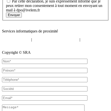
Par cette déclaration, je suis expressément informé que je
peux retirer mon consentement à tout moment en envoyant un
mail à dpo@ivelem.fr
Envoyer
Contact
:
05 57 12 30 00
Services informatiques de proximité
Mentions légales
|
Politique de confidentialité
|
Politique de
cookies
Copyright © SRA