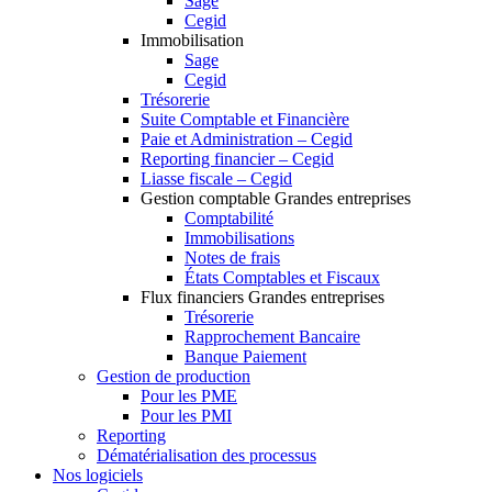
Sage
Cegid
Immobilisation
Sage
Cegid
Trésorerie
Suite Comptable et Financière
Paie et Administration – Cegid
Reporting financier – Cegid
Liasse fiscale – Cegid
Gestion comptable Grandes entreprises
Comptabilité
Immobilisations
Notes de frais
États Comptables et Fiscaux
Flux financiers Grandes entreprises
Trésorerie
Rapprochement Bancaire
Banque Paiement
Gestion de production
Pour les PME
Pour les PMI
Reporting
Dématérialisation des processus
Nos logiciels