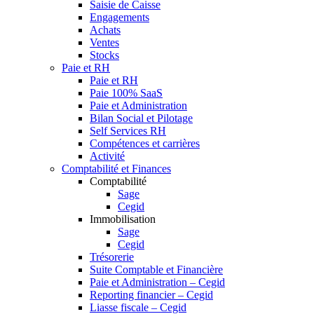
Saisie de Caisse
Engagements
Achats
Ventes
Stocks
Paie et RH
Paie et RH
Paie 100% SaaS
Paie et Administration
Bilan Social et Pilotage
Self Services RH
Compétences et carrières
Activité
Comptabilité et Finances
Comptabilité
Sage
Cegid
Immobilisation
Sage
Cegid
Trésorerie
Suite Comptable et Financière
Paie et Administration – Cegid
Reporting financier – Cegid
Liasse fiscale – Cegid