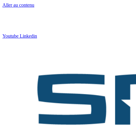
Aller au contenu
Contact
:
05 57 12 30 00
Qui sommes-nous ?
|
Formation
|
Nos actus
Youtube
Linkedin