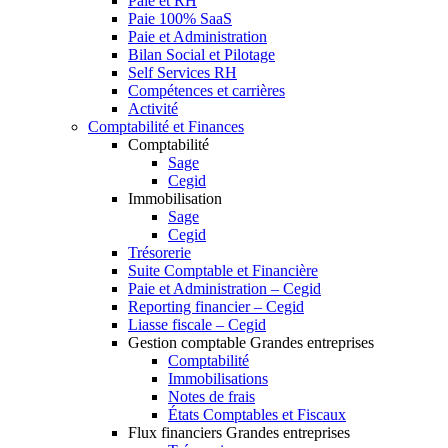
Paie et RH
Paie 100% SaaS
Paie et Administration
Bilan Social et Pilotage
Self Services RH
Compétences et carrières
Activité
Comptabilité et Finances
Comptabilité
Sage
Cegid
Immobilisation
Sage
Cegid
Trésorerie
Suite Comptable et Financière
Paie et Administration – Cegid
Reporting financier – Cegid
Liasse fiscale – Cegid
Gestion comptable Grandes entreprises
Comptabilité
Immobilisations
Notes de frais
États Comptables et Fiscaux
Flux financiers Grandes entreprises