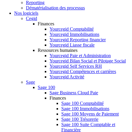
Reporting
Dématérialisation des processus
Nos logiciels
Cegid
Finances
Yourcegid Comptabilité
Yourcegid Immobilisations
Yourcegid Reporting financier
Yourcegid Liasse fiscale
Ressources humaines
Yourcegid Paie et Administration
Yourcegid Bilan Social et Pilotage Social
Yourcegid Self Services RH
Yourcegid Compétences et carrières
Yourcegid Activité
Sage
Sage 100
Sage Business Cloud Paie
Finances
Sage 100 Comptabilité
Sage 100 Immobilisations
Sage 100 Moyens de Paiement
Sage 100 Trésorerie
Sage 100 Suite Comptable et
Financière