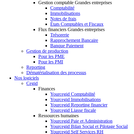
Gestion comptable Grandes entreprises
Comptabilité
Immobilisations
Notes de frais
États Comptables et Fiscaux
Flux financiers Grandes entreprises
Trésorerie
Rapprochement Bancaire
Banque Paiement
Gestion de production
Pour les PME
Pour les PMI
Reporting
Dématérialisation des processus
Nos logiciels
Cegid
Finances
Yourcegid Comptabilité
Yourcegid Immobilisations
Yourcegid Reporting financier
Yourcegid Liasse fiscale
Ressources humaines
Yourcegid Paie et Administration
Yourcegid Bilan Social et Pilotage Social
Yourcegid Self Services RH