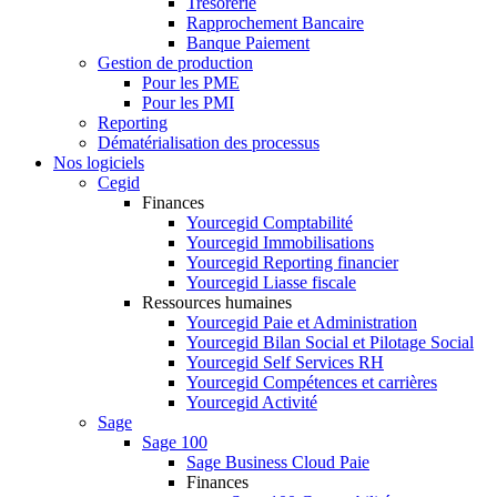
Trésorerie
Rapprochement Bancaire
Banque Paiement
Gestion de production
Pour les PME
Pour les PMI
Reporting
Dématérialisation des processus
Nos logiciels
Cegid
Finances
Yourcegid Comptabilité
Yourcegid Immobilisations
Yourcegid Reporting financier
Yourcegid Liasse fiscale
Ressources humaines
Yourcegid Paie et Administration
Yourcegid Bilan Social et Pilotage Social
Yourcegid Self Services RH
Yourcegid Compétences et carrières
Yourcegid Activité
Sage
Sage 100
Sage Business Cloud Paie
Finances