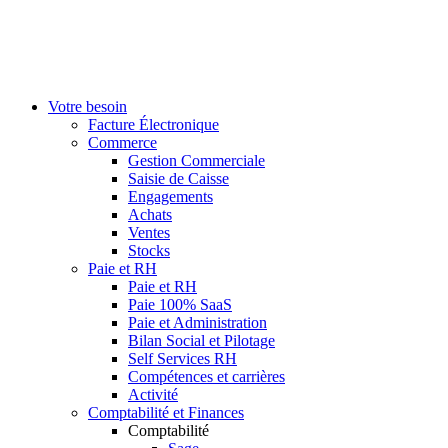
Votre besoin
Facture Électronique
Commerce
Gestion Commerciale
Saisie de Caisse
Engagements
Achats
Ventes
Stocks
Paie et RH
Paie et RH
Paie 100% SaaS
Paie et Administration
Bilan Social et Pilotage
Self Services RH
Compétences et carrières
Activité
Comptabilité et Finances
Comptabilité