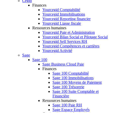
Cegid
Finances
Yourcegid Comptabilité
Yourcegid Immobilisations
Yourcegid Reporting financier
Yourcegid Liasse fiscale
Ressources humaines
Yourcegid Paie et Administration
Yourcegid Bilan Social et Pilotage Social
Yourcegid Self Services RH
Yourcegid Compétences et carrières
Yourcegid Activité
Sage
Sage 100
Sage Business Cloud Paie
Finances
Sage 100 Comptabilité
Sage 100 Immobilisations
Sage 100 Moyens de Paiement
Sage 100 Trésorerie
Sage 100 Suite Comptable et
Financière
Ressources humaines
Sage 100 Paie RH
Sage Espace Employés