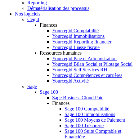
Reporting
Dématérialisation des processus
Nos logiciels
Cegid
Finances
Yourcegid Comptabilité
Yourcegid Immobilisations
Yourcegid Reporting financier
Yourcegid Liasse fiscale
Ressources humaines
Yourcegid Paie et Administration
Yourcegid Bilan Social et Pilotage Social
Yourcegid Self Services RH
Yourcegid Compétences et carrières
Yourcegid Activité
Sage
Sage 100
Sage Business Cloud Paie
Finances
Sage 100 Comptabilité
Sage 100 Immobilisations
Sage 100 Moyens de Paiement
Sage 100 Trésorerie
Sage 100 Suite Comptable et
Financière