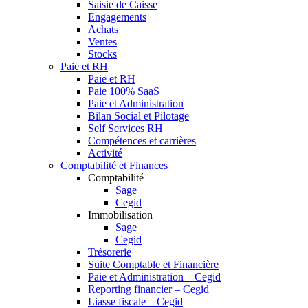
Saisie de Caisse
Engagements
Achats
Ventes
Stocks
Paie et RH
Paie et RH
Paie 100% SaaS
Paie et Administration
Bilan Social et Pilotage
Self Services RH
Compétences et carrières
Activité
Comptabilité et Finances
Comptabilité
Sage
Cegid
Immobilisation
Sage
Cegid
Trésorerie
Suite Comptable et Financière
Paie et Administration – Cegid
Reporting financier – Cegid
Liasse fiscale – Cegid