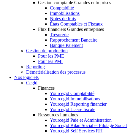
Gestion comptable Grandes entreprises
Comptabilité
Immobilisations
Notes de frais
États Comptables et Fiscaux
Flux financiers Grandes entreprises
Trésorerie
Rapprochement Bancaire
Banque Paiement
Gestion de production
Pour les PME
Pour les PMI
Reporting
Dématérialisation des processus
Nos logiciels
Cegid
Finances
Yourcegid Comptabilité
Yourcegid Immobilisations
Yourcegid Reporting financier
Yourcegid Liasse fiscale
Ressources humaines
Yourcegid Paie et Administration
Yourcegid Bilan Social et Pilotage Social
Yourcegid Self Services RH