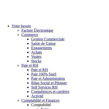
Votre besoin
Facture Électronique
Commerce
Gestion Commerciale
Saisie de Caisse
Engagements
Achats
Ventes
Stocks
Paie et RH
Paie et RH
Paie 100% SaaS
Paie et Administration
Bilan Social et Pilotage
Self Services RH
Compétences et carrières
Activité
Comptabilité et Finances
Comptabilité