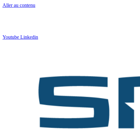
Aller au contenu
Contact
:
05 57 12 30 00
Qui sommes-nous ?
|
Formation
|
Nos actus
Youtube
Linkedin