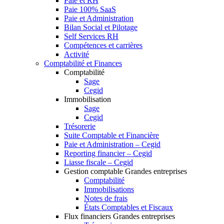
Paie et RH
Paie 100% SaaS
Paie et Administration
Bilan Social et Pilotage
Self Services RH
Compétences et carrières
Activité
Comptabilité et Finances
Comptabilité
Sage
Cegid
Immobilisation
Sage
Cegid
Trésorerie
Suite Comptable et Financière
Paie et Administration – Cegid
Reporting financier – Cegid
Liasse fiscale – Cegid
Gestion comptable Grandes entreprises
Comptabilité
Immobilisations
Notes de frais
États Comptables et Fiscaux
Flux financiers Grandes entreprises