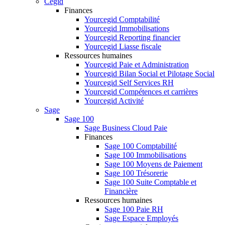
Cegid
Finances
Yourcegid Comptabilité
Yourcegid Immobilisations
Yourcegid Reporting financier
Yourcegid Liasse fiscale
Ressources humaines
Yourcegid Paie et Administration
Yourcegid Bilan Social et Pilotage Social
Yourcegid Self Services RH
Yourcegid Compétences et carrières
Yourcegid Activité
Sage
Sage 100
Sage Business Cloud Paie
Finances
Sage 100 Comptabilité
Sage 100 Immobilisations
Sage 100 Moyens de Paiement
Sage 100 Trésorerie
Sage 100 Suite Comptable et
Financière
Ressources humaines
Sage 100 Paie RH
Sage Espace Employés