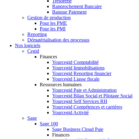
Trésorerie
Rapprochement Bancaire
Banque Paiement
Gestion de production
Pour les PME
Pour les PMI
Reporting
Dématérialisation des processus
Nos logiciels
Cegid
Finances
Yourcegid Comptabilité
Yourcegid Immobilisations
Yourcegid Reporting financier
Yourcegid Liasse fiscale
Ressources humaines
Yourcegid Paie et Administration
Yourcegid Bilan Social et Pilotage Social
Yourcegid Self Services RH
Yourcegid Compétences et carrières
Yourcegid Activité
Sage
Sage 100
Sage Business Cloud Paie
Finances