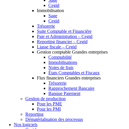
Sage
Cegid
Immobilisation
Sage
Cegid
Trésorerie
Suite Comptable et Financière
Paie et Administration – Cegid
Reporting financier – Cegid
Liasse fiscale – Cegid
Gestion comptable Grandes entreprises
Comptabilité
Immobilisations
Notes de frais
États Comptables et Fiscaux
Flux financiers Grandes entreprises
Trésorerie
Rapprochement Bancaire
Banque Paiement
Gestion de production
Pour les PME
Pour les PMI
Reporting
Dématérialisation des processus
Nos logiciels