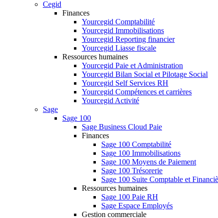
Cegid
Finances
Yourcegid Comptabilité
Yourcegid Immobilisations
Yourcegid Reporting financier
Yourcegid Liasse fiscale
Ressources humaines
Yourcegid Paie et Administration
Yourcegid Bilan Social et Pilotage Social
Yourcegid Self Services RH
Yourcegid Compétences et carrières
Yourcegid Activité
Sage
Sage 100
Sage Business Cloud Paie
Finances
Sage 100 Comptabilité
Sage 100 Immobilisations
Sage 100 Moyens de Paiement
Sage 100 Trésorerie
Sage 100 Suite Comptable et Financiè
Ressources humaines
Sage 100 Paie RH
Sage Espace Employés
Gestion commerciale