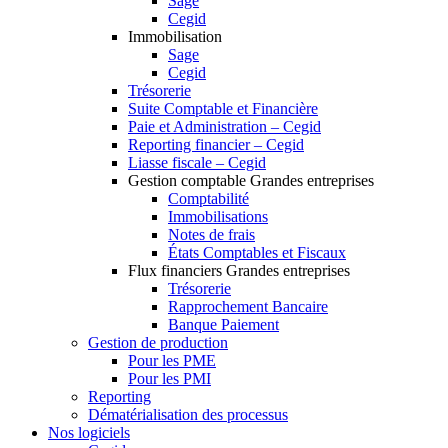
Sage
Cegid
Immobilisation
Sage
Cegid
Trésorerie
Suite Comptable et Financière
Paie et Administration – Cegid
Reporting financier – Cegid
Liasse fiscale – Cegid
Gestion comptable Grandes entreprises
Comptabilité
Immobilisations
Notes de frais
États Comptables et Fiscaux
Flux financiers Grandes entreprises
Trésorerie
Rapprochement Bancaire
Banque Paiement
Gestion de production
Pour les PME
Pour les PMI
Reporting
Dématérialisation des processus
Nos logiciels