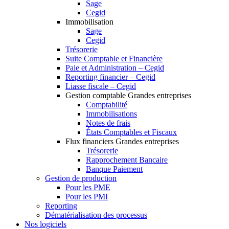
Sage
Cegid
Immobilisation
Sage
Cegid
Trésorerie
Suite Comptable et Financière
Paie et Administration – Cegid
Reporting financier – Cegid
Liasse fiscale – Cegid
Gestion comptable Grandes entreprises
Comptabilité
Immobilisations
Notes de frais
États Comptables et Fiscaux
Flux financiers Grandes entreprises
Trésorerie
Rapprochement Bancaire
Banque Paiement
Gestion de production
Pour les PME
Pour les PMI
Reporting
Dématérialisation des processus
Nos logiciels