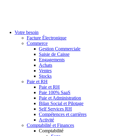
Votre besoin
Facture Électronique
Commerce
Gestion Commerciale
Saisie de Caisse
Engagements
Achats
Ventes
Stocks
Paie et RH
Paie et RH
Paie 100% SaaS
Paie et Administration
Bilan Social et Pilotage
Self Services RH
Compétences et carrières
Activité
Comptabilité et Finances
Comptabilité