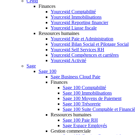
Cegid
Finances
Yourcegid Comptabilité
Yourcegid Immobilisations
Yourcegid Reporting financier
Yourcegid Liasse fiscale
Ressources humaines
Yourcegid Paie et Administration
Yourcegid Bilan Social et Pilotage Social
Yourcegid Self Services RH
Yourcegid Compétences et carrières
Yourcegid Activité
Sage
Sage 100
Sage Business Cloud Paie
Finances
Sage 100 Comptabilité
Sage 100 Immobilisations
Sage 100 Moyens de Paiement
Sage 100 Trésorerie
Sage 100 Suite Comptable et Financiè
Ressources humaines
Sage 100 Paie RH
Sage Espace Employés
Gestion commerciale