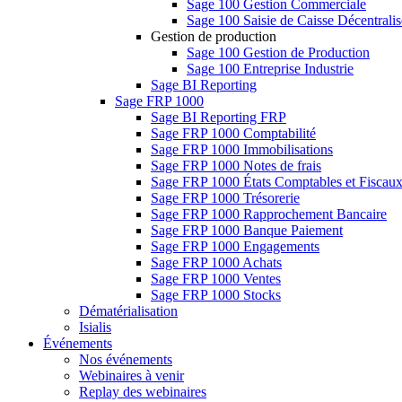
Sage 100 Gestion Commerciale
Sage 100 Saisie de Caisse Décentrali
Gestion de production
Sage 100 Gestion de Production
Sage 100 Entreprise Industrie
Sage BI Reporting
Sage FRP 1000
Sage BI Reporting FRP
Sage FRP 1000 Comptabilité
Sage FRP 1000 Immobilisations
Sage FRP 1000 Notes de frais
Sage FRP 1000 États Comptables et Fiscau
Sage FRP 1000 Trésorerie
Sage FRP 1000 Rapprochement Bancaire
Sage FRP 1000 Banque Paiement
Sage FRP 1000 Engagements
Sage FRP 1000 Achats
Sage FRP 1000 Ventes
Sage FRP 1000 Stocks
Dématérialisation
Isialis
Événements
Nos événements
Webinaires à venir
Replay des webinaires