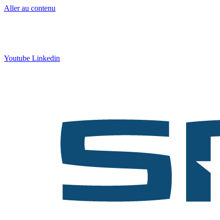
Aller au contenu
Contact
:
05 57 12 30 00
Qui sommes-nous ?
|
Formation
|
Nos actus
Youtube
Linkedin