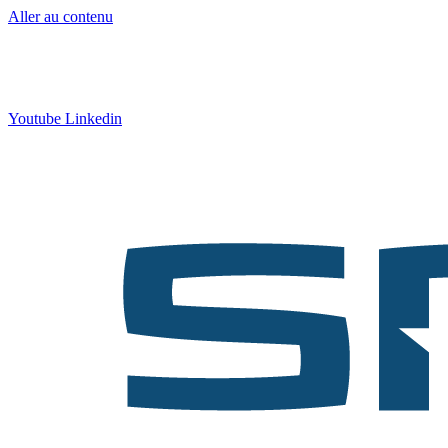
Aller au contenu
Contact
:
05 57 12 30 00
Qui sommes-nous ?
|
Formation
|
Nos actus
Youtube
Linkedin