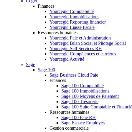
Cegid
Finances
Yourcegid Comptabilité
Yourcegid Immobilisations
Yourcegid Reporting financier
Yourcegid Liasse fiscale
Ressources humaines
Yourcegid Paie et Administration
Yourcegid Bilan Social et Pilotage Social
Yourcegid Self Services RH
Yourcegid Compétences et carrières
Yourcegid Activité
Sage
Sage 100
Sage Business Cloud Paie
Finances
Sage 100 Comptabilité
Sage 100 Immobilisations
Sage 100 Moyens de Paiement
Sage 100 Trésorerie
Sage 100 Suite Comptable et Financiè
Ressources humaines
Sage 100 Paie RH
Sage Espace Employés
Gestion commerciale