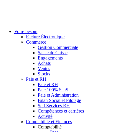
Votre besoin
Facture Électronique
Commerce
Gestion Commerciale
Saisie de Caisse
Engagements
Achats
Ventes
Stocks
Paie et RH
Paie et RH
Paie 100% SaaS
Paie et Administration
Bilan Social et Pilotage
Self Services RH
Compétences et carrières
Activité
Comptabilité et Finances
Comptabilité