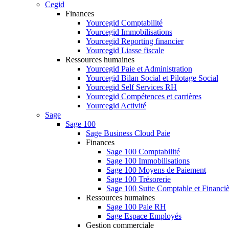
Cegid
Finances
Yourcegid Comptabilité
Yourcegid Immobilisations
Yourcegid Reporting financier
Yourcegid Liasse fiscale
Ressources humaines
Yourcegid Paie et Administration
Yourcegid Bilan Social et Pilotage Social
Yourcegid Self Services RH
Yourcegid Compétences et carrières
Yourcegid Activité
Sage
Sage 100
Sage Business Cloud Paie
Finances
Sage 100 Comptabilité
Sage 100 Immobilisations
Sage 100 Moyens de Paiement
Sage 100 Trésorerie
Sage 100 Suite Comptable et Financiè
Ressources humaines
Sage 100 Paie RH
Sage Espace Employés
Gestion commerciale