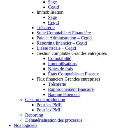
Sage
Cegid
Immobilisation
Sage
Cegid
Trésorerie
Suite Comptable et Financière
Paie et Administration – Cegid
Reporting financier – Cegid
Liasse fiscale – Cegid
Gestion comptable Grandes entreprises
Comptabilité
Immobilisations
Notes de frais
États Comptables et Fiscaux
Flux financiers Grandes entreprises
Trésorerie
Rapprochement Bancaire
Banque Paiement
Gestion de production
Pour les PME
Pour les PMI
Reporting
Dématérialisation des processus
Nos logiciels