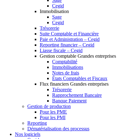
Sage
Cegid
Immobilisation
Sage
Cegid
Trésorerie
Suite Comptable et Financière
Paie et Administration – Cegid
Reporting financier – Cegid
Liasse fiscale – Cegid
Gestion comptable Grandes entreprises
Comptabilité
Immobilisations
Notes de frais
États Comptables et Fiscaux
Flux financiers Grandes entreprises
Trésorerie
Rapprochement Bancaire
Banque Paiement
Gestion de production
Pour les PME
Pour les PMI
Reporting
Dématérialisation des processus
Nos logiciels