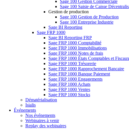
Sage 100 Gestion Commerciale
Sage 100 Saisie de Caisse Décentrali
Gestion de production
Sage 100 Gestion de Production
Sage 100 Entreprise Industrie
Sage BI Reporting
Sage FRP 1000
Sage BI Reporting FRP
Sage FRP 1000 Comptabilité
Sage FRP 1000 Immobilisations
Sage FRP 1000 Notes de frais
Sage FRP 1000 États Comptables et Fiscau
Sage FRP 1000 Trésorerie
Sage FRP 1000 Rapprochement Bancaire
Sage FRP 1000 Banque Paiement
Sage FRP 1000 Engagements
Sage FRP 1000 Achats
Sage FRP 1000 Ventes
Sage FRP 1000 Stocks
Dématérialisation
Isialis
Événements
Nos événements
Webinaires à venir
Replay des webinaires