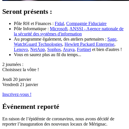
Seront présents :
Pôle RH et Finances :
Fidal
,
Compagnie Fiduciaire
Pôle Informatique :
Microsoft
,
ANSSI - Agence nationale de
la sécurité des systèmes d'information
Au programme également, des ateliers partenaires :
Sage
,
WatchGuard Technologies
,
Hewlett Packard Enterprise
,
Lenovo
,
NetApp
,
Sophos
,
Avaya
,
Fortinet
et bien d'autres !
Vous en saurez plus au fil du temps...
2 journées :
Choisissez la vôtre !
Jeudi 20 janvier
Vendredi 21 janvier
Inscrivez-vous !
Événement reporté
En raison de l’épidémie de coronavirus, nous avons décidé de
reporter l’inauguration des nouveaux locaux de Mérignac.