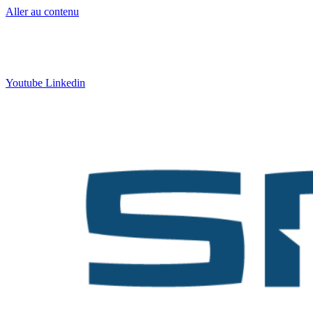
Aller au contenu
Contact
:
05 57 12 30 00
Qui sommes-nous ?
|
Formation
|
Nos actus
Youtube
Linkedin