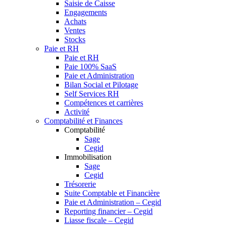
Saisie de Caisse
Engagements
Achats
Ventes
Stocks
Paie et RH
Paie et RH
Paie 100% SaaS
Paie et Administration
Bilan Social et Pilotage
Self Services RH
Compétences et carrières
Activité
Comptabilité et Finances
Comptabilité
Sage
Cegid
Immobilisation
Sage
Cegid
Trésorerie
Suite Comptable et Financière
Paie et Administration – Cegid
Reporting financier – Cegid
Liasse fiscale – Cegid