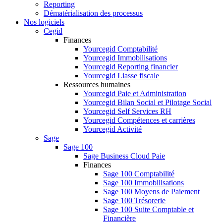
Reporting
Dématérialisation des processus
Nos logiciels
Cegid
Finances
Yourcegid Comptabilité
Yourcegid Immobilisations
Yourcegid Reporting financier
Yourcegid Liasse fiscale
Ressources humaines
Yourcegid Paie et Administration
Yourcegid Bilan Social et Pilotage Social
Yourcegid Self Services RH
Yourcegid Compétences et carrières
Yourcegid Activité
Sage
Sage 100
Sage Business Cloud Paie
Finances
Sage 100 Comptabilité
Sage 100 Immobilisations
Sage 100 Moyens de Paiement
Sage 100 Trésorerie
Sage 100 Suite Comptable et
Financière