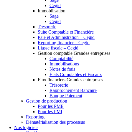
Sage
Cegid
Immobilisation
Sage
Cegid
Trésorerie
Suite Comptable et Financière
Paie et Administration – Cegid
Reporting financier – Cegid
Liasse fiscale – Cegid
Gestion comptable Grandes entreprises
Comptabilité
Immobilisations
Notes de frais
États Comptables et Fiscaux
Flux financiers Grandes entreprises
Trésorerie
Rapprochement Bancaire
Banque Paiement
Gestion de production
Pour les PME
Pour les PMI
Reporting
Dématérialisation des processus
Nos logiciels