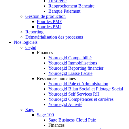
Trésorerie
Rapprochement Bancaire
Banque Paiement
Gestion de production
Pour les PME
Pour les PMI
Reporting
Dématérialisation des processus
Nos logiciels
Cegid
Finances
Yourcegid Comptabilité
Yourcegid Immobilisations
Yourcegid Reporting financier
Yourcegid Liasse fiscale
Ressources humaines
Yourcegid Paie et Administration
Yourcegid Bilan Social et Pilotage Social
Yourcegid Self Services RH
Yourcegid Compétences et carrières
Yourcegid Activité
Sage
Sage 100
Sage Business Cloud Paie
Finances