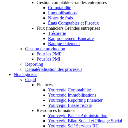
Gestion comptable Grandes entreprises
Comptabilité
Immobilisations
Notes de frais
États Comptables et Fiscaux
Flux financiers Grandes entreprises
Trésorerie
Rapprochement Bancaire
Banque Paiement
Gestion de production
Pour les PME
Pour les PMI
Reporting
Dématérialisation des processus
Nos logiciels
Cegid
Finances
Yourcegid Comptabilité
Yourcegid Immobilisations
Yourcegid Reporting financier
Yourcegid Liasse fiscale
Ressources humaines
Yourcegid Paie et Administration
Yourcegid Bilan Social et Pilotage Social
Yourcegid Self Services RH