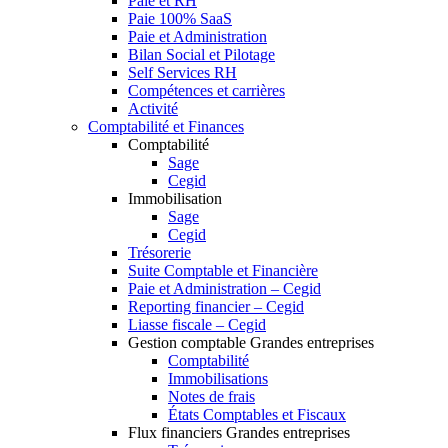
Paie et RH
Paie 100% SaaS
Paie et Administration
Bilan Social et Pilotage
Self Services RH
Compétences et carrières
Activité
Comptabilité et Finances
Comptabilité
Sage
Cegid
Immobilisation
Sage
Cegid
Trésorerie
Suite Comptable et Financière
Paie et Administration – Cegid
Reporting financier – Cegid
Liasse fiscale – Cegid
Gestion comptable Grandes entreprises
Comptabilité
Immobilisations
Notes de frais
États Comptables et Fiscaux
Flux financiers Grandes entreprises