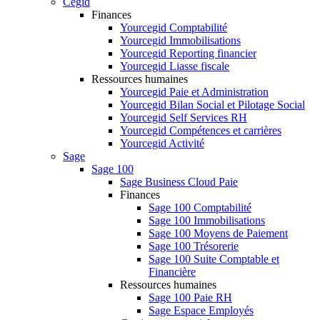
Cegid
Finances
Yourcegid Comptabilité
Yourcegid Immobilisations
Yourcegid Reporting financier
Yourcegid Liasse fiscale
Ressources humaines
Yourcegid Paie et Administration
Yourcegid Bilan Social et Pilotage Social
Yourcegid Self Services RH
Yourcegid Compétences et carrières
Yourcegid Activité
Sage
Sage 100
Sage Business Cloud Paie
Finances
Sage 100 Comptabilité
Sage 100 Immobilisations
Sage 100 Moyens de Paiement
Sage 100 Trésorerie
Sage 100 Suite Comptable et
Financière
Ressources humaines
Sage 100 Paie RH
Sage Espace Employés