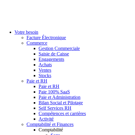
Votre besoin
Facture Électronique
Commerce
Gestion Commerciale
Saisie de Caisse
Engagements
Achats
Ventes
Stocks
Paie et RH
Paie et RH
Paie 100% SaaS
Paie et Administration
Bilan Social et Pilotage
Self Services RH
Compétences et carrières
Activité
Comptabilité et Finances
Comptabilité