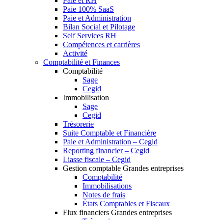
Paie et RH
Paie 100% SaaS
Paie et Administration
Bilan Social et Pilotage
Self Services RH
Compétences et carrières
Activité
Comptabilité et Finances
Comptabilité
Sage
Cegid
Immobilisation
Sage
Cegid
Trésorerie
Suite Comptable et Financière
Paie et Administration – Cegid
Reporting financier – Cegid
Liasse fiscale – Cegid
Gestion comptable Grandes entreprises
Comptabilité
Immobilisations
Notes de frais
États Comptables et Fiscaux
Flux financiers Grandes entreprises