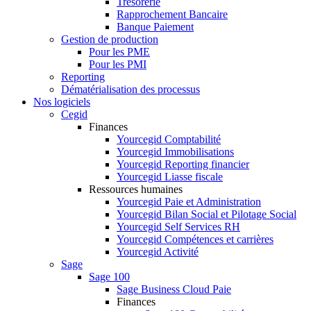
Trésorerie
Rapprochement Bancaire
Banque Paiement
Gestion de production
Pour les PME
Pour les PMI
Reporting
Dématérialisation des processus
Nos logiciels
Cegid
Finances
Yourcegid Comptabilité
Yourcegid Immobilisations
Yourcegid Reporting financier
Yourcegid Liasse fiscale
Ressources humaines
Yourcegid Paie et Administration
Yourcegid Bilan Social et Pilotage Social
Yourcegid Self Services RH
Yourcegid Compétences et carrières
Yourcegid Activité
Sage
Sage 100
Sage Business Cloud Paie
Finances