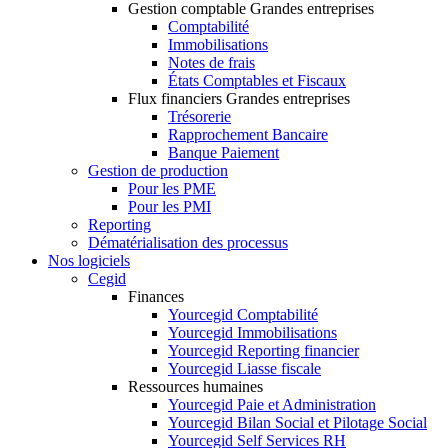
Gestion comptable Grandes entreprises
Comptabilité
Immobilisations
Notes de frais
États Comptables et Fiscaux
Flux financiers Grandes entreprises
Trésorerie
Rapprochement Bancaire
Banque Paiement
Gestion de production
Pour les PME
Pour les PMI
Reporting
Dématérialisation des processus
Nos logiciels
Cegid
Finances
Yourcegid Comptabilité
Yourcegid Immobilisations
Yourcegid Reporting financier
Yourcegid Liasse fiscale
Ressources humaines
Yourcegid Paie et Administration
Yourcegid Bilan Social et Pilotage Social
Yourcegid Self Services RH