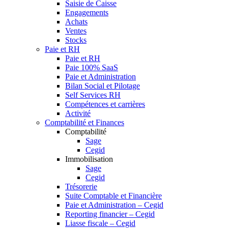
Saisie de Caisse
Engagements
Achats
Ventes
Stocks
Paie et RH
Paie et RH
Paie 100% SaaS
Paie et Administration
Bilan Social et Pilotage
Self Services RH
Compétences et carrières
Activité
Comptabilité et Finances
Comptabilité
Sage
Cegid
Immobilisation
Sage
Cegid
Trésorerie
Suite Comptable et Financière
Paie et Administration – Cegid
Reporting financier – Cegid
Liasse fiscale – Cegid