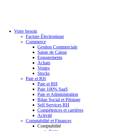
Votre besoin
Facture Électronique
Commerce
Gestion Commerciale
Saisie de Caisse
Engagements
Achats
Ventes
Stocks
Paie et RH
Paie et RH
Paie 100% SaaS
Paie et Administration
Bilan Social et Pilotage
Self Services RH
Compétences et carrières
Activité
Comptabilité et Finances
Comptabilité