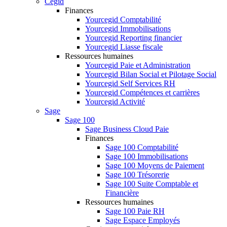
Cegid
Finances
Yourcegid Comptabilité
Yourcegid Immobilisations
Yourcegid Reporting financier
Yourcegid Liasse fiscale
Ressources humaines
Yourcegid Paie et Administration
Yourcegid Bilan Social et Pilotage Social
Yourcegid Self Services RH
Yourcegid Compétences et carrières
Yourcegid Activité
Sage
Sage 100
Sage Business Cloud Paie
Finances
Sage 100 Comptabilité
Sage 100 Immobilisations
Sage 100 Moyens de Paiement
Sage 100 Trésorerie
Sage 100 Suite Comptable et
Financière
Ressources humaines
Sage 100 Paie RH
Sage Espace Employés