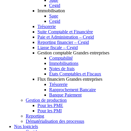
Sage
Cegid
Immobilisation
Sage
Cegid
Trésorerie
Suite Comptable et Financière
Paie et Administration – Cegid
Reporting financier – Cegid
Liasse fiscale – Cegid
Gestion comptable Grandes entreprises
Comptabilité
Immobilisations
Notes de frais
États Comptables et Fiscaux
Flux financiers Grandes entreprises
Trésorerie
Rapprochement Bancaire
Banque Paiement
Gestion de production
Pour les PME
Pour les PMI
Reporting
Dématérialisation des processus
Nos logiciels