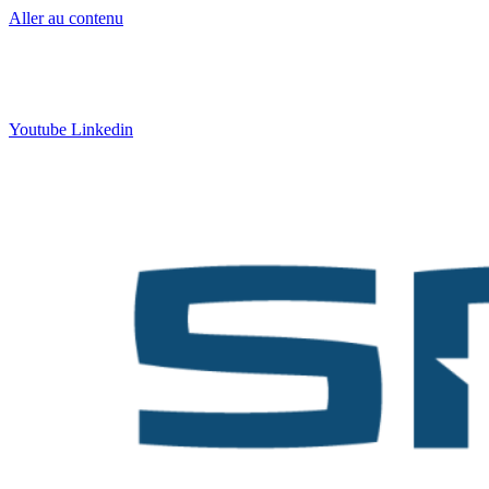
Aller au contenu
Contact
:
05 57 12 30 00
Qui sommes-nous ?
|
Formation
|
Nos actus
Youtube
Linkedin