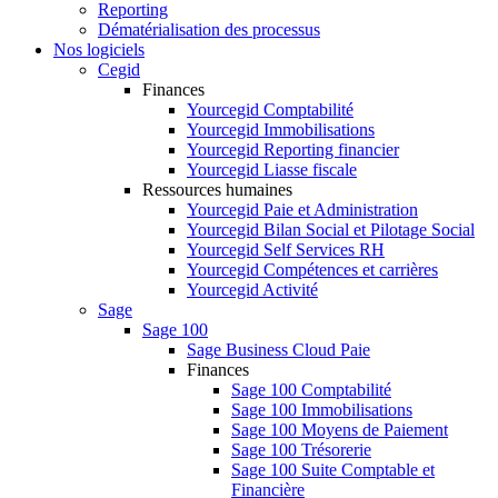
Reporting
Dématérialisation des processus
Nos logiciels
Cegid
Finances
Yourcegid Comptabilité
Yourcegid Immobilisations
Yourcegid Reporting financier
Yourcegid Liasse fiscale
Ressources humaines
Yourcegid Paie et Administration
Yourcegid Bilan Social et Pilotage Social
Yourcegid Self Services RH
Yourcegid Compétences et carrières
Yourcegid Activité
Sage
Sage 100
Sage Business Cloud Paie
Finances
Sage 100 Comptabilité
Sage 100 Immobilisations
Sage 100 Moyens de Paiement
Sage 100 Trésorerie
Sage 100 Suite Comptable et
Financière